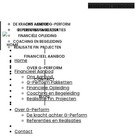
RENDEMENT VERHOGEN
DE KRACHT ACHTER G-PERFORM
ONS AANBOD
G-PERFORM PAKKETTEN
REFERENTIES EN REALISATIES
FINANCIËLE OPLEIDING
COACHING EN BEGELEIDING
HOME
REALISATIE FIN. PROJECTEN
FINANCIEEL AANBOD
Home
OVER G-PERFORM
Financieel Aanbod
Ons Aanbod
CONTACT
G-Perform Pakketten
Financiële Opleiding
Coaching en Begeleiding
BLOG
Realisatie Fin. Projecten
Over G-Perform
De kracht achter G-Perform
Referenties en Realisaties
Contact